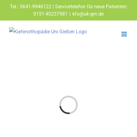
Zum
Tel.: 0641-9946122 | Servicetelefon für neue Patienten:
Inhalt
0151-40237981
|
kfo@uk-gm.de
springen
Laden...