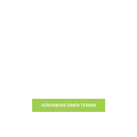
Biss und
natürlich
gesündere,
schöne Zähne
ein Leben lang!
VEREINBARE EINEN TERMIN