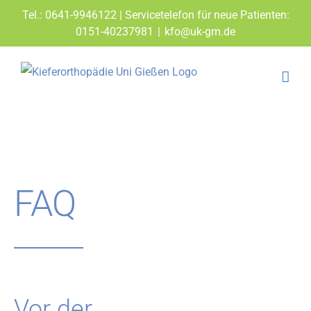
Zum
Tel.: 0641-9946122 | Servicetelefon für neue Patienten:
Inhalt
0151-40237981
|
kfo@uk-gm.de
springen
FAQ
Vor der